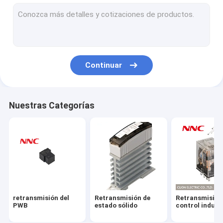
Retransmisión electromágnetica
Microinterruptor
Modulos de semiconductores de potencia
Continuar
Radiador
Zócalo de retransmisión
Nuestras Categorías
Presiona el botón
Interruptor de límite
El sensor
Lámpara de indicación
retransmisión del
Retransmisión de
Retransmisión
Retransmisión del tiempo
PWB
estado sólido
control indust