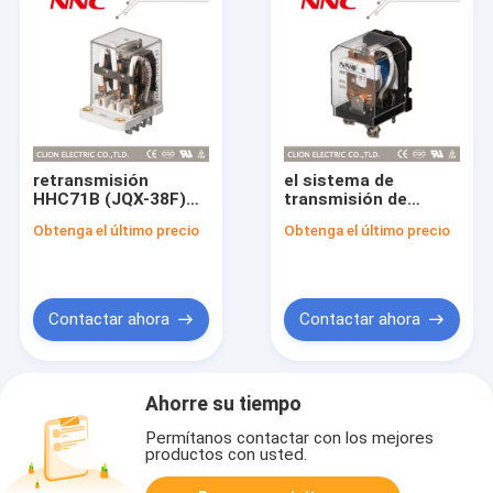
retransmisión
el sistema de
HHC71B (JQX-38F)
transmisión de
del poder
energía HHC71G1
Obtenga el último precio
Obtenga el último precio
((JQX-58F)
Contactar ahora
Contactar ahora
Ahorre su tiempo
Permítanos contactar con los mejores
productos con usted.