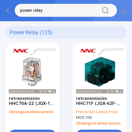
Power Relay
(125)
retransmisión
retransmisión
HHC70A-2Z (JQX-10F,
HHC71F (JQX-62F-
JTX-2Z) del poder
2Z) del poder
Obtenga el último precio
Precio:
Get Latest Price
MOQ:
100
Obtenga el último precio