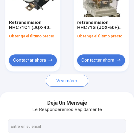
Visita a la fábrica
Control de Calidad
Retransmisión
retransmisión
HHC71C1 (JQX-40
HHC71G (JQX-60F)
Contacto
30A) del poder
del poder
Obtenga el último precio
Obtenga el último precio
noticias
Todos los casos
Contactar ahora
Contactar ahora
Solicitar una cotización
Vea más
retransmisión del PWB
Deja Un Mensaje
Le Responderemos Rápidamente
Retransmisión de estado sólido
Retransmisión de control industrial