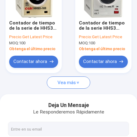
Visita a la fábrica
Control de Calidad
Contador de tiempo
Contador de tiempo
de la serie de HHS3-
de la serie HHS3
Contacto
N□
(AH2)
Precio:
Get Latest Price
Precio:
Get Latest Price
MOQ:
100
MOQ:
100
noticias
Obtenga el último precio
Obtenga el último precio
Todos los casos
Contactar ahora
Contactar ahora
Solicitar una cotización
Vea más
retransmisión del PWB
Deja Un Mensaje
Le Responderemos Rápidamente
Retransmisión de estado sólido
Retransmisión de control industrial