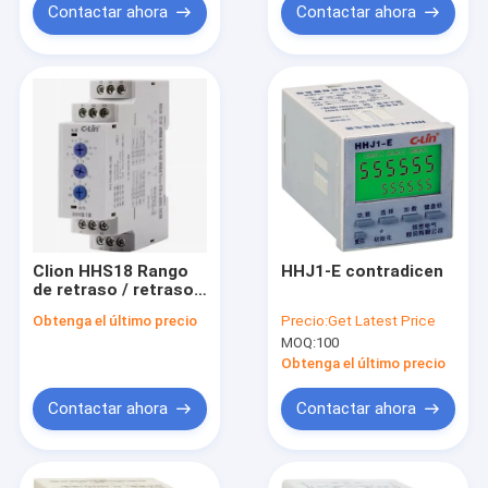
incremental/decremental
Contactar ahora
Contactar ahora
Clion HHS18 Rango
HHJ1-E contradicen
de retraso / retraso
de tiempo para
Obtenga el último precio
Precio:
Get Latest Price
elementos de
MOQ:
100
retraso de tiempo de
0,1 s ~ 120 h en
Obtenga el último precio
circuitos de control
Contactar ahora
Contactar ahora