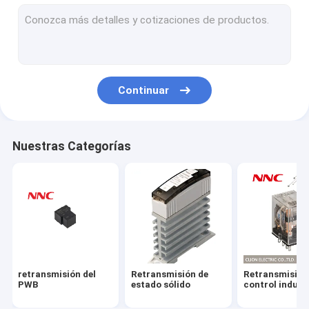
Retransmisión electromágnetica
Microinterruptor
Modulos de semiconductores de potencia
Continuar
Radiador
Zócalo de retransmisión
Nuestras Categorías
Presiona el botón
Interruptor de límite
El sensor
Lámpara de indicación
retransmisión del
Retransmisión de
Retransmisión
Retransmisión del tiempo
PWB
estado sólido
control indust