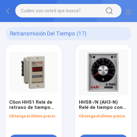
Retransmisión Del Tiempo
(17)
Clion HHS1 Relé de
HHS8-/N (AH3-N)
retraso de tiempo
Relé de tiempo con
para circuito de
retraso de activación
Obtenga el último precio
Obtenga el último precio
control CA/CC con
por contacto
gran capacidad de
transitorio
control y tiempo de
visualización