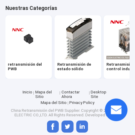
Visita a la fábrica
Nuestras Categorías
Control de Calidad
Contacto
noticias
Todos los casos
retransmisión del
Retransmisión de
Retransmisión
PWB
estado sólido
control indust
Solicitar una cotización
Inicio
Mapa del
Contactar
Desktop
Sitio
Ahora
Site
retransmisión del PWB
Mapa del Sitio
Privacy Policy
China Retransmisión del PWB Supplier.
Copyright © 2026 CLION
Retransmisión de estado sólido
ELECTRIC CO.,LTD. All Rights Reserved. Developed by
ECER
Retransmisión de control industrial