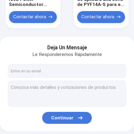
Semiconductor
de PYF14A-S para el
Module MDC/MDK
relé
HHC68B/MY4/JQX-
Contactar ahora
Contactar ahora
18F/HH54P.
Deja Un Mensaje
Le Responderemos Rápidamente
Inicio
Productos
Continuar
Sobre nosotros