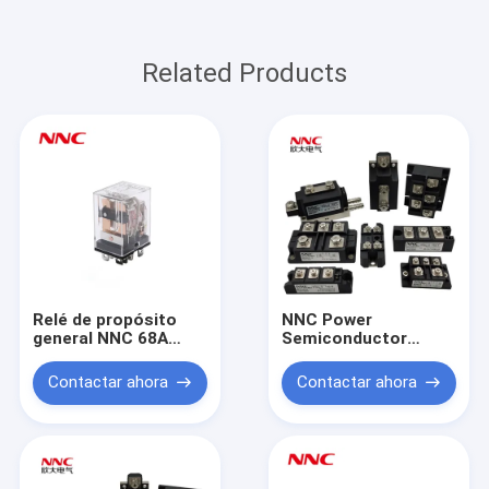
Related Products
Relé de propósito
NNC Power
general NNC 68A
Semiconductor
JQX-13F
Module
QL/SQL/KBPC
Contactar ahora
Contactar ahora