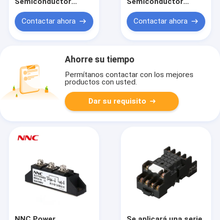
Semiconductor
Semiconductor
Module
Module MDS/MDQ
MFC/MFK/MFX/MFA
Contactar ahora
Contactar ahora
Ahorre su tiempo
Permítanos contactar con los mejores
productos con usted.
Dar su requisito
NNC Power
Se aplicará una serie