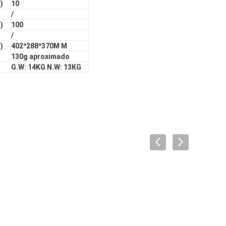
)
10
/
)
100
/
)
402*288*370M M
130g aproximado
G.W: 14KG N.W: 13KG