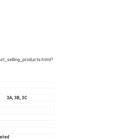
t_selling_products.html?
3A, 3B, 3C
Rated