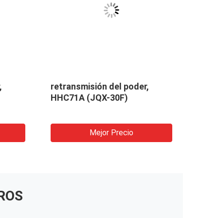
,
retransmisión del poder,
retr
HHC71A (JQX-30F)
62F-
Mejor Precio
ROS