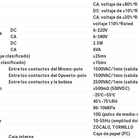
CA: voltaje de ≤80%*
DC: voltaje de ≥10%*
CA: voltaje de ≥30%*
voltaje 110%*Rated
DC
6-220V
a
CA
6-380V
DC
2.5W
CA
6VA
je clasificado)
≤25ms
 clasificado)
≤15ms
Entre los contactos del Mismo-polo
1500VAC/1min (salida
Entre los contactos del Opuesto-polo
1500VAC/1min (salida
Entre los contactos y la bobina
2500VAC/1min (salida
o
≥500mΩ (500VDC)
-25℃~55℃
45%-75%RH
86-106KPa
10G (pulso de media-
n
10-55Hz (amplitud do
ZÓCALO, TORNILLO
Caja de papel (PC)
Caja interna