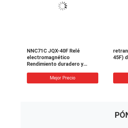
JQX-
NNC71C JQX-40F Relé
retra
electromagnético
45F) d
Rendimiento duradero y
duradero
Mejor Precio
PÓ