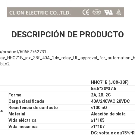
DESCRIPCIÓN DE PRODUCTO
com/product/60657762731-
ay_HHC71B_jqx_38f_40A_24v_relay_UL_approval_for_automation_ho
abLn2
HHC71B (JQX-38F)
55.5*30*37.5
Forma
2A, 2B, 2C
Carga clasificada
40A/240VAC 28VDC
Resistencia de contacto
≤100mΩ
to
Material
Aleación de plata
Vida eléctrica
≥1*105
Vida mecánica
≥1*107
DC: voltaje de ≤75%*