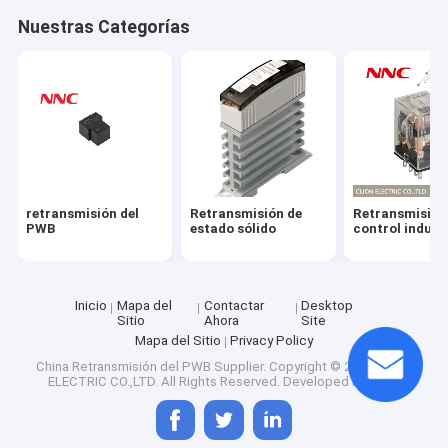
Visita a la fábrica
Nuestras Categorías
Control de Calidad
Contacto
noticias
Todos los casos
retransmisión del
Retransmisión de
Retransmisión
PWB
estado sólido
control indust
Solicitar una cotización
Inicio
Mapa del
Contactar
Desktop
Sitio
Ahora
Site
retransmisión del PWB
Mapa del Sitio
Privacy Policy
China Retransmisión del PWB Supplier.
Copyright © 2026 CLION
Retransmisión de estado sólido
ELECTRIC CO.,LTD. All Rights Reserved. Developed by
ECER
Retransmisión de control industrial