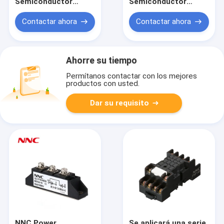
Semiconductor
Semiconductor
Module
Module MDS/MDQ
MFC/MFK/MFX/MFA
Contactar ahora
Contactar ahora
Ahorre su tiempo
Permítanos contactar con los mejores
productos con usted.
Dar su requisito
NNC Power
Se aplicará una serie