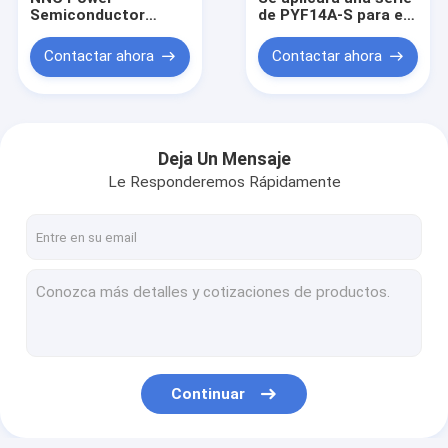
Semiconductor
de PYF14A-S para el
Module MDC/MDK
relé
HHC68B/MY4/JQX-
Contactar ahora
Contactar ahora
18F/HH54P.
Deja Un Mensaje
Le Responderemos Rápidamente
Inicio
Productos
Continuar
Sobre nosotros