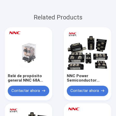
Related Products
Relé de propósito
NNC Power
general NNC 68A
Semiconductor
JQX-13F
Module
QL/SQL/KBPC
Contactar ahora
Contactar ahora