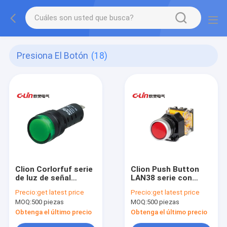
Presiona El Botón
(18)
Clion Corlorfuf serie
Clion Push Button
de luz de señal
LAN38 serie con
LAD16-16 con larga
larga vida útil
Precio:
get latest price
Precio:
get latest price
vida útil para la
mecánica para
MOQ:
500 piezas
MOQ:
500 piezas
impresión,
máquinas
electricidad,
herramienta, barcos,
Obtenga el último precio
Obtenga el último precio
máquinas
giros y la industria