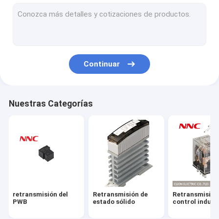
Retransmisión electromágnetica
Microinterruptor
Modulos de semiconductores de potencia
Continuar
Radiador
Zócalo de retransmisión
Nuestras Categorías
Presiona el botón
Interruptor de límite
El sensor
Lámpara de indicación
retransmisión del
Retransmisión de
Retransmisión
Retransmisión del tiempo
PWB
estado sólido
control indust