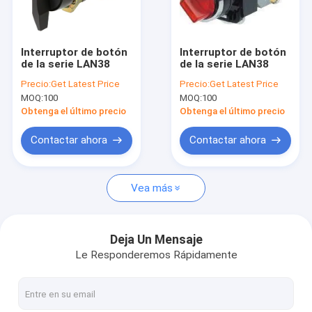
Visita a la fábrica
Control de Calidad
Interruptor de botón
Interruptor de botón
de la serie LAN38
de la serie LAN38
Contacto
Precio:
Get Latest Price
Precio:
Get Latest Price
MOQ:
100
MOQ:
100
noticias
Obtenga el último precio
Obtenga el último precio
Todos los casos
Contactar ahora
Contactar ahora
Solicitar una cotización
Vea más
retransmisión del PWB
Deja Un Mensaje
Le Responderemos Rápidamente
Retransmisión de estado sólido
Retransmisión de control industrial