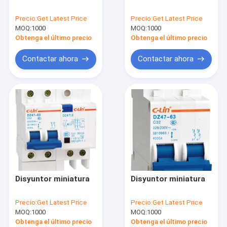
Retransmisión electromágnetica
Precio:
Get Latest Price
Precio:
Get Latest Price
MOQ:
Microinterruptor
1000
MOQ:
1000
Obtenga el último precio
Obtenga el último precio
Modulos de semiconductores de potencia
Contactar ahora
Contactar ahora
Radiador
Zócalo de retransmisión
Presiona el botón
Interruptor de límite
El sensor
Disyuntor miniatura
Disyuntor miniatura
Lámpara de indicación
Precio:
Get Latest Price
Precio:
Get Latest Price
Retransmisión del tiempo
MOQ:
1000
MOQ:
1000
Obtenga el último precio
Obtenga el último precio