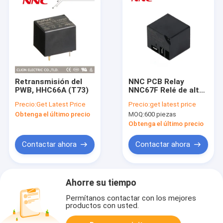
Retransmisión del
NNC PCB Relay
PWB, HHC66A (T73)
NNC67F Relé de alta
tensión de CC para
Precio:
Get Latest Price
Precio:
get latest price
automóviles Carga
Obtenga el último precio
MOQ:
600 piezas
de cargadores
Energía solar
Obtenga el último precio
Contactar ahora
Contactar ahora
Ahorre su tiempo
Permítanos contactar con los mejores
productos con usted.