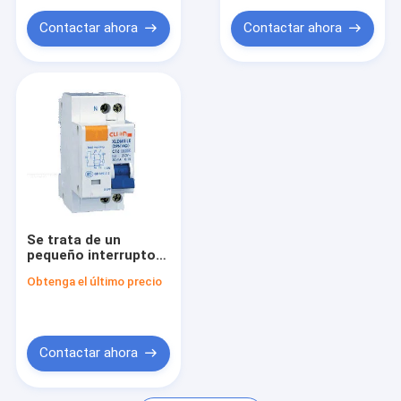
El codificador
Contactar ahora
Contactar ahora
RETRANSMISIÓN DEL PODER
Nuevo relé de energía
módulo de retransmisión
Relay automático
Instrumentos y medidores
Se trata de un
Disminuidor y protector
pequeño interruptor
de circuito XLDM1LE
retransmisión de fines generales
Obtenga el último precio
regulador
Contactar ahora