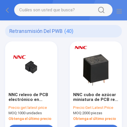
Retransmisión Del PWB
(40)
NNC relevo de PCB
NNC cubo de azúcar
electrónico en
miniatura de PCB relé
miniatura 30A 40A
NNC66A( T73)) cubo
Precio:
get latest price
Precio:
Get Latest Price
NNC67E T90 ((JQX-
de azúcar 5A 7A 10A
MOQ:
1000 unidades
MOQ:
2000 piezas
15F) relevos de 6
relé
pines 5 pines 12v
electromagnético
Obtenga el último precio
Obtenga el último precio
12V para máquina de