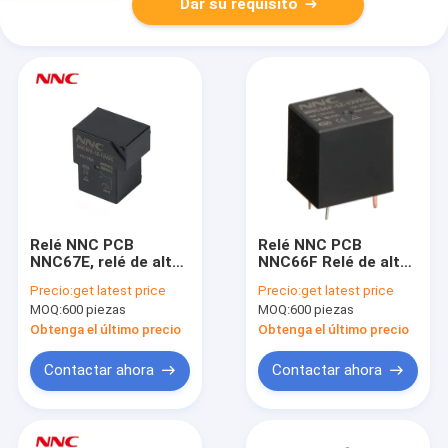
Dar su requisito
Relé NNC PCB
Relé NNC PCB
NNC67E, relé de alta
NNC66F Relé de alto
tensión CC para
voltaje CC para pila
Precio:
get latest price
Precio:
get latest price
cargador de coche y
de carga de coche
MOQ:
600 piezas
MOQ:
600 piezas
energía solar
Energía solar
Obtenga el último precio
Obtenga el último precio
Contactar ahora
Contactar ahora