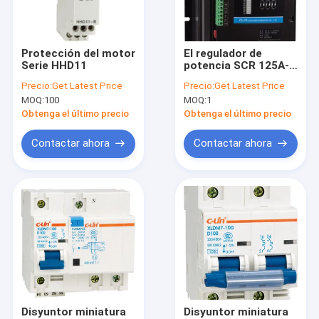
Visita a la fábrica
Control de Calidad
Protección del motor
El regulador de
Serie HHD11
potencia SCR 125A-
Contacto
200A
Precio:
Get Latest Price
Precio:
Get Latest Price
MOQ:
100
MOQ:
1
noticias
Obtenga el último precio
Obtenga el último precio
Todos los casos
Contactar ahora
Contactar ahora
Solicitar una cotización
retransmisión del PWB
Retransmisión de estado sólido
Retransmisión de control industrial
Disyuntor miniatura
Disyuntor miniatura