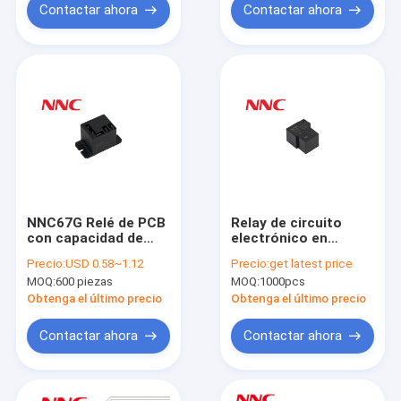
soldadura
Contactar ahora
Contactar ahora
NNC67G Relé de PCB
Relay de circuito
con capacidad de
electrónico en
conmutación de 30A
miniatura NNC 50A
Precio:
USD 0.58~1.12
Precio:
get latest price
a 40A para uso
NNC67E-1H T90
MOQ:
600 piezas
MOQ:
1000pcs
industrial
(JQX-15F) 4 pines 5
pines 12v 24v
Obtenga el último precio
Obtenga el último precio
Contactar ahora
Contactar ahora