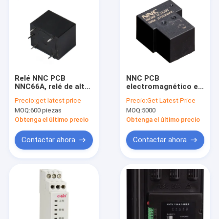
Relé NNC PCB
NNC PCB
NNC66A, relé de alto
electromagnético en
voltaje CC para pila
miniatura Relé 90F
Precio:
get latest price
Precio:
Get Latest Price
de carga de coche y
1Z 60A para circuito
MOQ:
600 piezas
MOQ:
5000
energía solar
de PCB
Obtenga el último precio
Obtenga el último precio
Contactar ahora
Contactar ahora
Inicio
Productos
Sobre nosotros