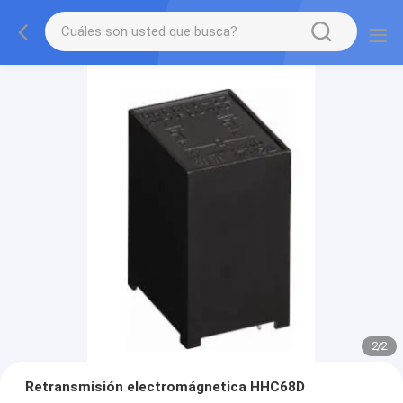
2
/
2
Retransmisión electromágnetica HHC68D