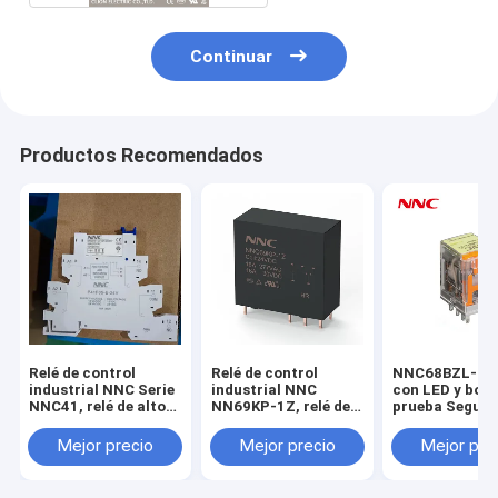
Continuar
Productos Recomendados
Relé de control
Relé de control
NNC68BZL-2Z
industrial NNC Serie
industrial NNC
con LED y botó
NNC41, relé de alto
NN69KP-1Z, relé de
prueba Seguri
voltaje CC para pila
alto voltaje CC para
alta calidad 6
de carga de
pila de carga de
relé miniatura
Mejor precio
Mejor precio
Mejor pre
vehículos eléctricos
coche y energía solar
propósito gene
y energía solar.
sellado