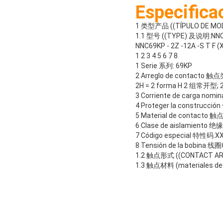
Especific
1 类型产品 ((TÍPULO DE MO
1.1 型号 ((TYPE) 及说明:NNC69K
NNC69KP - 2Z -12A -S T F (
1 2 3 4 5 6 7 8
1 Serie 系列: 69KP
2 Arreglo de contacto 触
2H = 2 forma H 2 组常开型; 
3 Corriente de carga n
4 Proteger la construcci
5 Material de contacto 
6 Clase de aislamiento 绝缘
7 Código especial 特性码:
8 Tensión de la bobina 线
1.2 触点形式 ((CONTACT ARRANG
1.3 触点材料 (materiales de