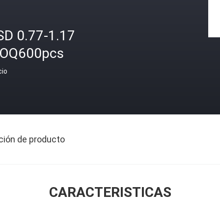
SD 0.77-1.17
OQ600pcs
cio
ción de producto
CARACTERISTICAS