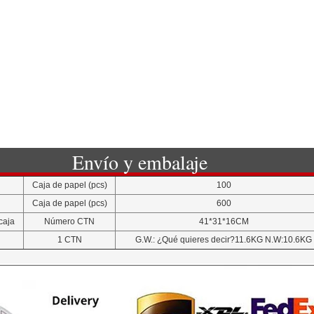
Envío y embalaje
Caja de papel (pcs)
100
Caja de papel (pcs)
600
caja
Número CTN
41*31*16CM
1 CTN
G.W.: ¿Qué quieres decir?11.6KG N.W:10.6KG