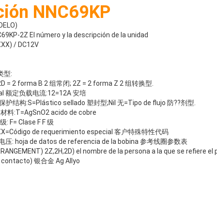
ación NNC69KP
DELO)
P-2Z El número y la descripción de la unidad
XXX) / DC12V
点类型:
2D = 2 forma B 2 组常闭; 2Z = 2 forma Z 2 组转换型.
ominal 额定负载电流:12=12A 安培
ón 保护结构:S=Plástico sellado 塑封型;Nil 无=Tipo de flujo 防??剂型.
触点材料:T=AgSnO2 acido de cobre
级: F= Clase F F 级
XXX=Código de requerimiento especial 客户特殊特性代码
圈电压: hoja de datos de referencia de la bobina 参考线圈参数表
EMENT) 2Z,2H,2D) el nombre de la persona a la que se refiere el 
 contacto) 银合金 Ag Allyo