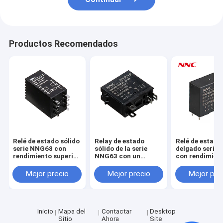
Productos Recomendados
Relé de estado sólido
Relay de estado
Relé de estado
serie NNG68 con
sólido de la serie
delgado serie
rendimiento superior
NNG63 con un
con rendimien
para aplicaciones
rendimiento superior
superior para
industriales
para aplicaciones
aplicaciones
Mejor precio
Mejor precio
Mejor pre
industriales
industriales
Inicio
Mapa del
Contactar
Desktop
Sitio
Ahora
Site