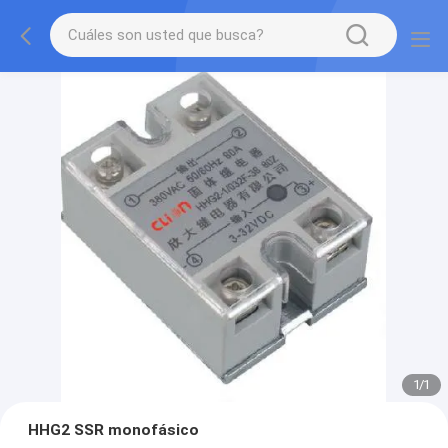
1
/
1
HHG2 SSR monofásico