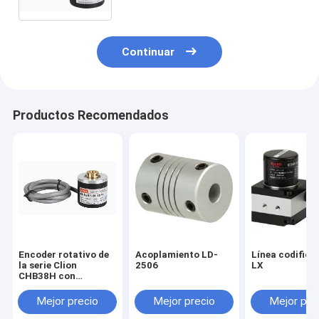
herramientas CNC
Continuar
Productos Recomendados
Encoder rotativo de
Acoplamiento LD-
Línea codifica
la serie Clion
2506
LX
CHB38H con
respuesta y
resolución de alta
Mejor precio
Mejor precio
Mejor pre
frecuencia para
maquinaria de piedra