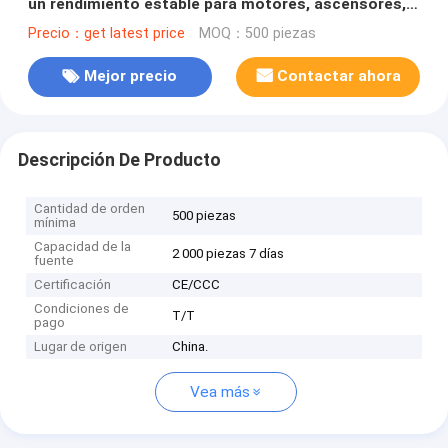
un rendimiento estable para motores, ascensores,
máquinas herramientas CNC
Precio：get latest price
MOQ：500 piezas
Mejor precio
Contactar ahora
Descripción De Producto
Cantidad de orden
500 piezas
mínima
Capacidad de la
2 000 piezas 7 días
fuente
Certificación
CE/CCC
Condiciones de
T/T
pago
Lugar de origen
China.
Vea más