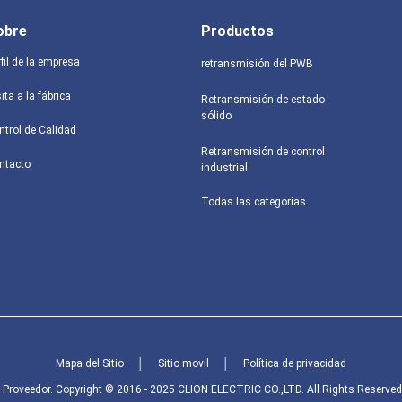
obre
Productos
fil de la empresa
retransmisión del PWB
ita a la fábrica
Retransmisión de estado
sólido
ntrol de Calidad
Retransmisión de control
ntacto
industrial
Todas las categorías
Mapa del Sitio
│
Sitio movil
│
Política de privacidad
Proveedor. Copyright © 2016 - 2025 CLION ELECTRIC CO.,LTD. All Rights Reserved