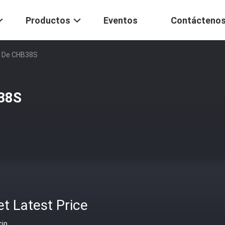
Productos
Eventos
Contácteno
o De CHB38S
B38S
t Latest Price
cio