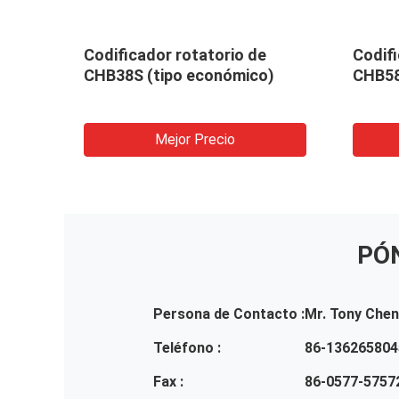
HB38H
Codificador rotatorio de
Codifi
CHB38S (tipo económico)
CHB5
Mejor Precio
PÓ
Persona de Contacto :
Mr. Tony Chen
Teléfono :
86-136265804
Fax :
86-0577-5757