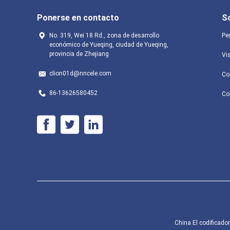
Ponerse en contacto
S
No. 319, Wei 18 Rd., zona de desarrollo
Per
económico de Yueqing, ciudad de Yueqing,
provincia de Zhejiang
Vis
clion01d@nncele.com
Co
86-13626580452
Co
China El codificador