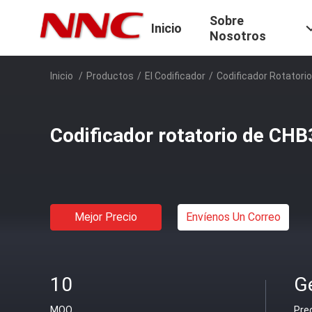
Sobre
Inicio
Nosotros
Inicio
/
Productos
/
El Codificador
/
Codificador Rotatori
Codificador rotatorio de CH
Mejor Precio
Envíenos Un Correo
10
Ge
MOQ
Pre