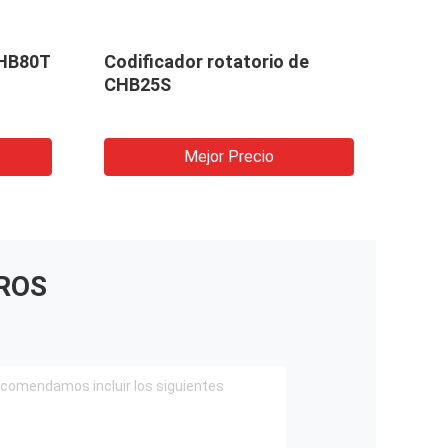
CHB80T
Codificador rotatorio de
Codi
CHB25S
CHB
Mejor Precio
ROS