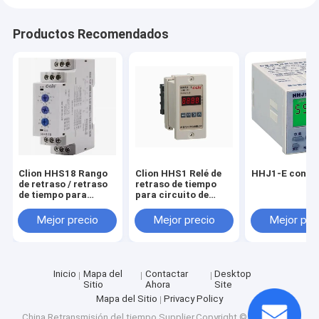
Productos Recomendados
Clion HHS18 Rango
Clion HHS1 Relé de
HHJ1-E contr
de retraso / retraso
retraso de tiempo
de tiempo para
para circuito de
elementos de retraso
control CA/CC con
de tiempo de 0,1 s ~
gran capacidad de
Mejor precio
Mejor precio
Mejor pre
120 h en circuitos de
control y tiempo de
control
visualización
incremental/decremental
Inicio
Mapa del
Contactar
Desktop
Sitio
Ahora
Site
Mapa del Sitio
Privacy Policy
China Retransmisión del tiempo
Supplier.Copyright © 2025 CLION