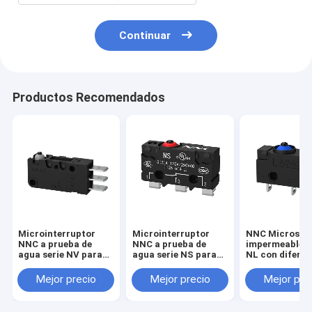
Continuar
Productos Recomendados
Microinterruptor
Microinterruptor
NNC Microswi
NNC a prueba de
NNC a prueba de
impermeable S
agua serie NV para
agua serie NS para
NL con diferen
electrónica,
electrónica,
tipos de palan
maquinaria e
maquinaria e
Interruptor de 
Mejor precio
Mejor precio
Mejor pre
industria ligera
industria ligera
velocidad y pr
para la
automatizaci