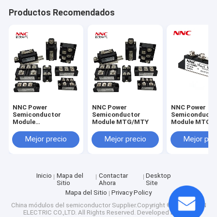
Productos Recomendados
NNC Power
NNC Power
NNC Power
Semiconductor
Semiconductor
Semiconducto
Module
Module MTG/MTY
Module MTC
QL/SQL/KBPC
Mejor precio
Mejor precio
Mejor pre
Inicio
Mapa del
Contactar
Desktop
Sitio
Ahora
Site
Mapa del Sitio
Privacy Policy
China módulos del semiconductor
Supplier.Copyright © 2025 CLION
ELECTRIC CO.,LTD. All Rights Reserved. Developed by
ECER