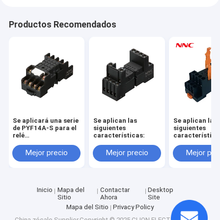
Productos Recomendados
Se aplicará una serie
Se aplican las
Se aplican las
de PYF14A-S para el
siguientes
siguientes
relé
características:
característica
HHC68B/MY4/JQX-
18F/HH54P.
Mejor precio
Mejor precio
Mejor pre
Inicio
Mapa del
Contactar
Desktop
Sitio
Ahora
Site
Mapa del Sitio
Privacy Policy
China zócalo
Supplier.Copyright © 2025 CLION ELECTRIC CO.,LTD.