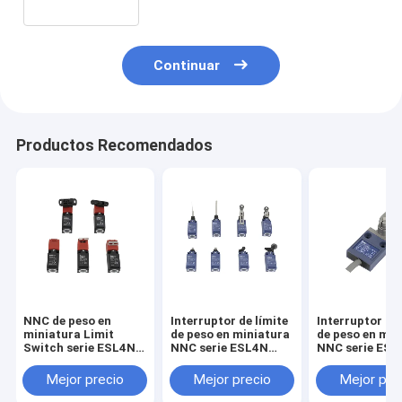
Continuar
Productos Recomendados
NNC de peso en
Interruptor de límite
Interruptor de 
miniatura Limit
de peso en miniatura
de peso en min
Switch serie ESL4ND
NNC serie ESL4N
NNC serie ESL
para electrónica,
para electrónica,
para electróni
maquinaria e
maquinaria e
maquinaria e
Mejor precio
Mejor precio
Mejor pre
industria ligera
industria ligera
industria liger