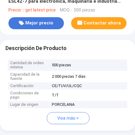
ESL4Z-7 para electrónica, maquinaria e industria
ligera
Precio：get latest price
MOQ：500 piezas
Mejor precio
Contactar ahora
Descripción De Producto
Cantidad de orden
500 piezas
mínima
Capacidad de la
2 000 piezas 7 días
fuente
Certificación
CE/TUV/UL/CQC
Condiciones de
T/T
pago
Lugar de origen
PORCELANA
Vea más