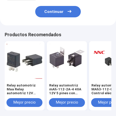
Continuar
Productos Recomendados
Relay automotriz
Relay automotriz
Relay automot
Maa Relay
mAh-112-2A-4 40A
MAh3-112-C-1
automotriz 12V
12V 5 pines con
Control eléctr
normalmente abierto
contacto de aleación
5 pines Relay 
QC montado
de plata Relay
tipo sellado p
Mejor precio
Mejor precio
Mejor pre
automático
automóvil y
universal
controlador d
electromagnético de
potencia de